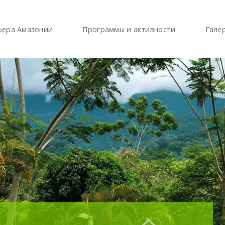
фера Амазонии
Программы и активности
Гале