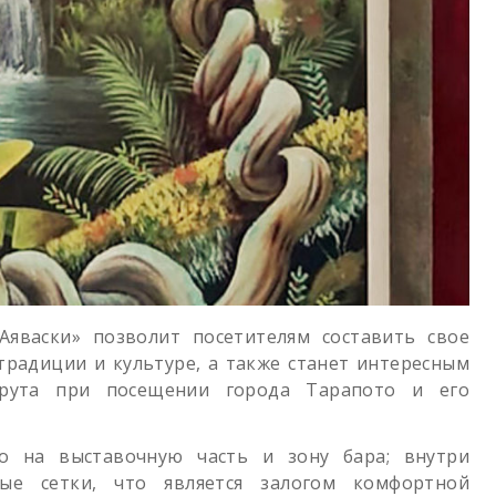
Аяваски» позволит посетителям составить свое
традиции и культуре, а также станет интересным
шрута при посещении города Тарапото и его
о на выставочную часть и зону бара; внутри
ные сетки, что является залогом комфортной