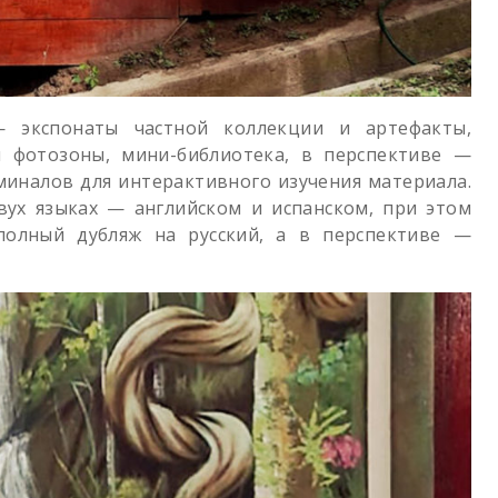
 экспонаты частной коллекции и артефакты,
 фотозоны, мини-библиотека, в перспективе —
иналов для интерактивного изучения материала.
вух языках — английском и испанском, при этом
полный дубляж на русский, а в перспективе —