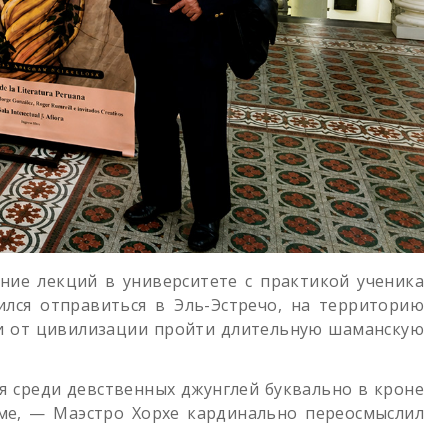
ние лекций в университете с практикой ученика
лся отправиться в Эль-Эстречо, на территорию
ли от цивилизации пройти длительную шаманскую
вя среди девственных джунглей буквально в кроне
ме, — Маэстро Хорхе кардинально переосмыслил