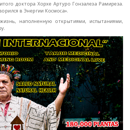
того доктора Хорхе Артуро Гонзалеза Рамиреза.
ворился в Энергии Космоса».
жизнь, наполненную открытиями, испытаниями,
у.