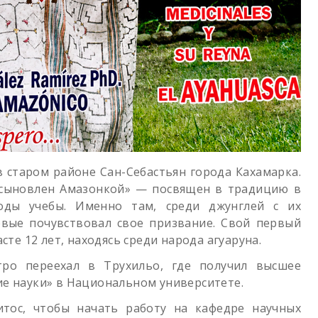
 в старом районе Сан-Себастьян города Кахамарка.
«усыновлен Амазонкой» — посвящен в традицию в
оды учебы. Именно там, среди джунглей с их
вые почувствовал свое призвание. Свой первый
сте 12 лет, находясь среди народа агуаруна.
ро переехал в Трухильо, где получил высшее
ие науки» в Национальном университете.
итос, чтобы начать работу на кафедре научных