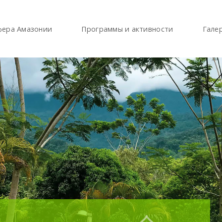
фера Амазонии
Программы и активности
Гале