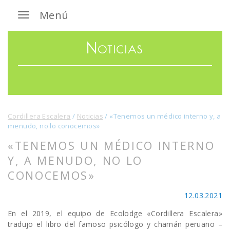
Menú
Noticias
Cordillera Escalera
/
Noticias
/
«Tenemos un médico interno y, a
menudo, no lo conocemos»
«TENEMOS UN MÉDICO INTERNO
Y, A MENUDO, NO LO
CONOCEMOS»
12.03.2021
En el 2019, el equipo de Ecolodge «Cordillera Escalera»
tradujo el libro del famoso psicólogo y chamán peruano –