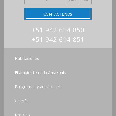
CONTACTENOS
+51 942 614 850
+51 942 614 851
Habitaciones
El ambiente de la Amazonía
Programas y actividades
Galería
Noticias