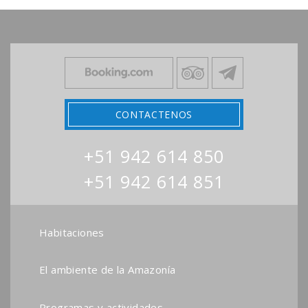
CONTACTENOS
+51 942 614 850
+51 942 614 851
Habitaciones
El ambiente de la Amazonía
Programas y actividades