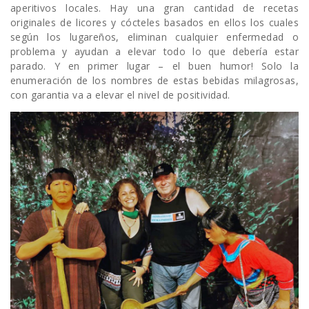
aperitivos locales. Hay una gran cantidad de recetas
originales de licores y cócteles basados en ellos los cuales
según los lugareños, eliminan cualquier enfermedad o
problema y ayudan a elevar todo lo que debería estar
parado. Y en primer lugar – el buen humor! Solo la
enumeración de los nombres de estas bebidas milagrosas,
con garantia va a elevar el nivel de positividad.